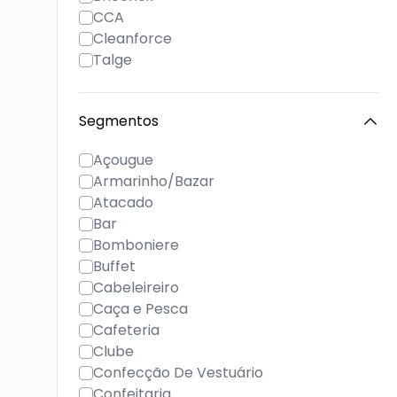
CCA
Cleanforce
Talge
Segmentos
Açougue
Armarinho/Bazar
Atacado
Bar
Bomboniere
Buffet
Cabeleireiro
Caça e Pesca
Cafeteria
Clube
Confecção De Vestuário
Confeitaria