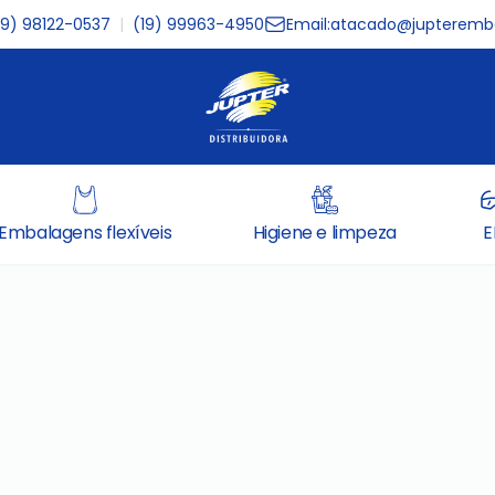
19) 98122-0537
|
(19) 99963-4950
Email:
atacado@jupteremba
Embalagens flexíveis
Higiene e limpeza
E