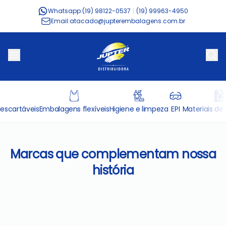
Whatsapp:
(19) 98122-0537
|
(19) 99963-4950
Email:
atacado@jupterembalagens.com.br
escartáveis
Embalagens flexíveis
Higiene e limpeza
EPI
Materiais de 
Marcas que complementam nossa
história