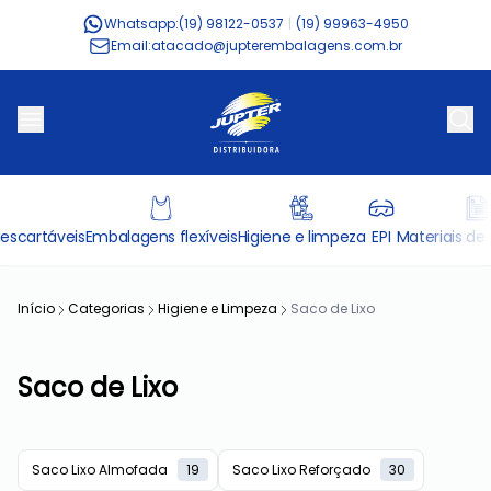
Whatsapp:
(19) 98122-0537
|
(19) 99963-4950
Email:
atacado@jupterembalagens.com.br
escartáveis
Embalagens flexíveis
Higiene e limpeza
EPI
Materiais de 
Início
Categorias
Higiene e Limpeza
Saco de Lixo
Saco de Lixo
Saco Lixo Almofada
19
Saco Lixo Reforçado
30