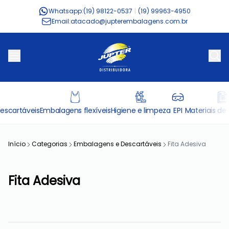
Whatsapp:
(19) 98122-0537
|
(19) 99963-4950
Email:
atacado@jupterembalagens.com.br
escartáveis
Embalagens flexíveis
Higiene e limpeza
EPI
Materiais de 
Início
Categorias
Embalagens e Descartáveis
Fita Adesiva
Fita Adesiva