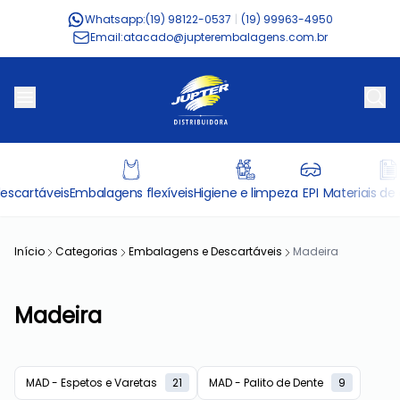
Whatsapp:
(19) 98122-0537
|
(19) 99963-4950
Email:
atacado@jupterembalagens.com.br
escartáveis
Embalagens flexíveis
Higiene e limpeza
EPI
Materiais de 
Início
Categorias
Embalagens e Descartáveis
Madeira
Madeira
MAD - Espetos e Varetas
21
MAD - Palito de Dente
9