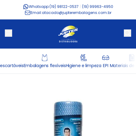
Whatsapp:
(19) 98122-0537
|
(19) 99963-4950
Email:
atacado@jupterembalagens.com.br
escartáveis
Embalagens flexíveis
Higiene e limpeza
EPI
Materiais de 