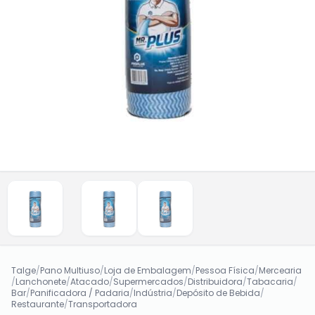
Talge
/
Pano Multiuso
/
Loja de Embalagem
/
Pessoa Física
/
Mercearia
/
Lanchonete
/
Atacado
/
Supermercados
/
Distribuidora
/
Tabacaria
/
Bar
/
Panificadora / Padaria
/
Indústria
/
Depósito de Bebida
/
Restaurante
/
Transportadora