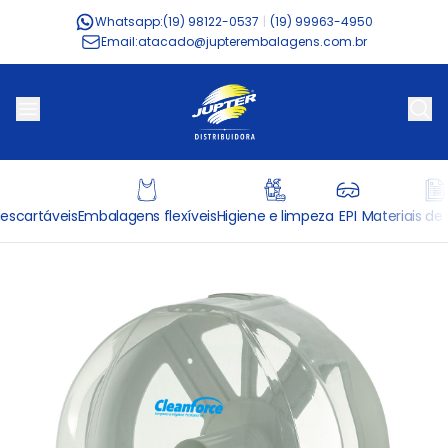
Whatsapp:
(19) 98122-0537
|
(19) 99963-4950
Email:
atacado@jupterembalagens.com.br
escartáveis
Embalagens flexíveis
Higiene e limpeza
EPI
Materiais de 