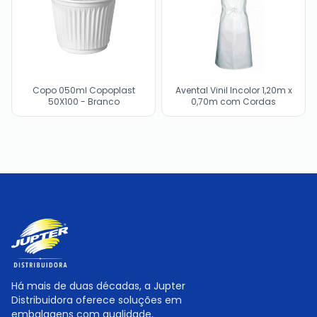
Copo 050ml Copoplast
Avental Vinil Incolor 1,20m x
50X100 - Branco
0,70m com Cordas
Há mais de duas décadas, a Jupter
Distribuidora oferece soluções em
embalagens com qualidade,