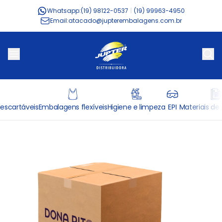
Whatsapp:
(19) 98122-0537
|
(19) 99963-4950
Email:
atacado@jupterembalagens.com.br
escartáveis
Embalagens flexíveis
Higiene e limpeza
EPI
Materiais de 