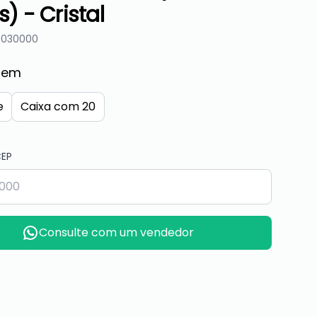
s) - Cristal
0030000
gem
e
Caixa com 20
CEP
Consulte com um vendedor