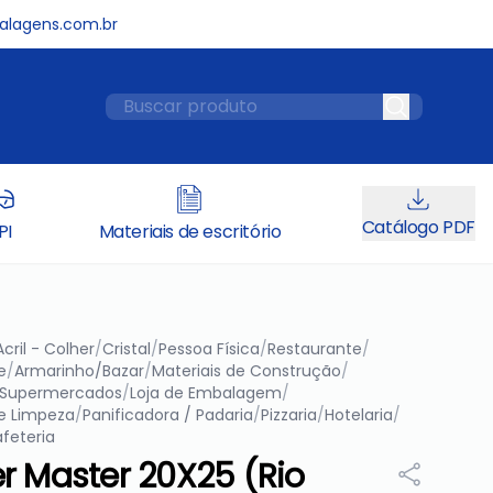
lagens.com.br
Catálogo PDF
PI
Materiais de escritório
Acril - Colher
/
Cristal
/
Pessoa Física
/
Restaurante
/
e
/
Armarinho/Bazar
/
Materiais de Construção
/
Supermercados
/
Loja de Embalagem
/
e Limpeza
/
Panificadora / Padaria
/
Pizzaria
/
Hotelaria
/
feteria
r Master 20X25 (Rio