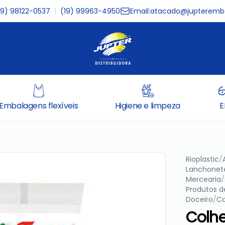
19) 98122-0537
|
(19) 99963-4950
Email:
atacado@jupteremba
Embalagens flexíveis
Higiene e limpeza
E
Rioplastic
/
Lanchonet
Mercearia
/
Produtos d
Doceiro
/
Ca
Colhe