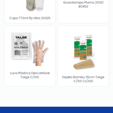
Guardanapo Pluma 20X21
80X50
Copo 770ml Pp Ultra 20X25
Luva Plástica Descartável
Talge C/100
Espeto Bambu 25cm Talge
C/50 Cx/100