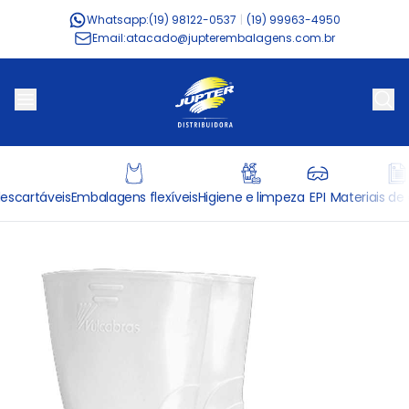
Whatsapp:
(19) 98122-0537
|
(19) 99963-4950
Email:
atacado@jupterembalagens.com.br
escartáveis
Embalagens flexíveis
Higiene e limpeza
EPI
Materiais de 