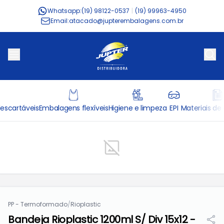
Whatsapp:
(19) 98122-0537
|
(19) 99963-4950
Email:
atacado@jupterembalagens.com.br
escartáveis
Embalagens flexíveis
Higiene e limpeza
EPI
Materiais de 
PP - Termoformado
/
Rioplastic
Bandeja Rioplastic 1200ml S/ Div 15x12 -