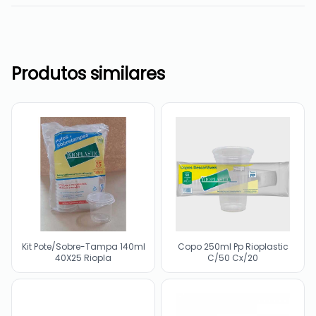
Produtos similares
Kit Pote/Sobre-Tampa 140ml
Copo 250ml Pp Rioplastic
40X25 Riopla
C/50 Cx/20