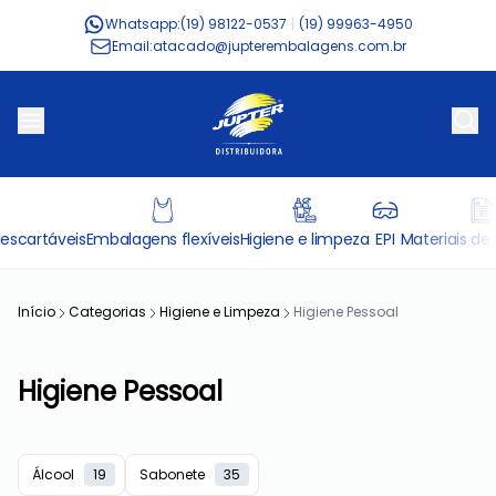
Whatsapp:
(19) 98122-0537
|
(19) 99963-4950
Email:
atacado@jupterembalagens.com.br
escartáveis
Embalagens flexíveis
Higiene e limpeza
EPI
Materiais de 
Início
Categorias
Higiene e Limpeza
Higiene Pessoal
Higiene Pessoal
Álcool
19
Sabonete
35