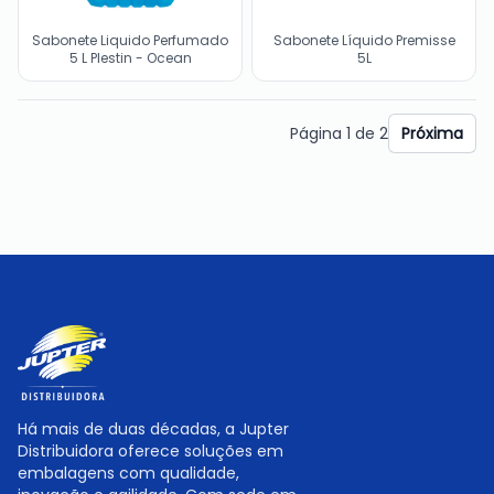
Sabonete Liquido Perfumado
Sabonete Líquido Premisse
5 L Plestin - Ocean
5L
Página
1
de
2
Próxima
Há mais de duas décadas, a Jupter
Distribuidora oferece soluções em
embalagens com qualidade,