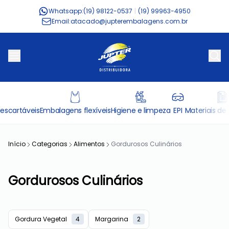
Whatsapp:
(19) 98122-0537
|
(19) 99963-4950
Email:
atacado@jupterembalagens.com.br
escartáveis
Embalagens flexíveis
Higiene e limpeza
EPI
Materiais de 
Início
Categorias
Alimentos
Gordurosos Culinários
Gordurosos Culinários
Gordura Vegetal
4
Margarina
2