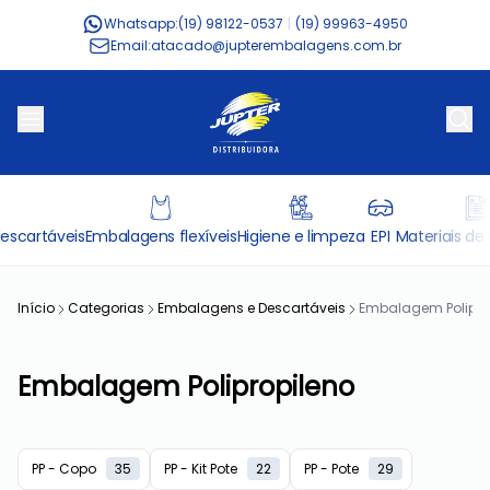
Whatsapp:
(19) 98122-0537
|
(19) 99963-4950
Email:
atacado@jupterembalagens.com.br
escartáveis
Embalagens flexíveis
Higiene e limpeza
EPI
Materiais de 
Início
Categorias
Embalagens e Descartáveis
Embalagem Polipro
Embalagem Polipropileno
PP - Copo
35
PP - Kit Pote
22
PP - Pote
29