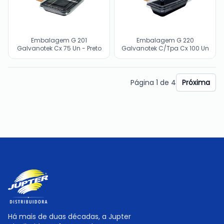
Embalagem G 201
Embalagem G 220
Galvanotek Cx 75 Un - Preto
Galvanotek C/Tpa Cx 100 Un
Página
1
de
4
Próxima
Há mais de duas décadas, a Jupter