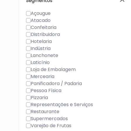
Segmentos
Açougue
Atacado
Confeitaria
Distribuidora
Hotelaria
Indústria
Lanchonete
Laticínio
Loja de Embalagem
Mercearia
Panificadora / Padaria
Pessoa Física
Pizzaria
Representações e Serviços
Restaurante
Supermercados
Varejão de Frutas