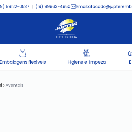
19) 98122-0537
|
(19) 99963-4950
Email:
atacado@jupteremba
Embalagens flexíveis
Higiene e limpeza
E
l
Aventais