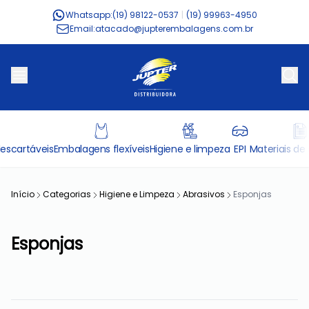
Whatsapp:
(19) 98122-0537
|
(19) 99963-4950
Email:
atacado@jupterembalagens.com.br
escartáveis
Embalagens flexíveis
Higiene e limpeza
EPI
Materiais de 
Início
Categorias
Higiene e Limpeza
Abrasivos
Esponjas
Esponjas