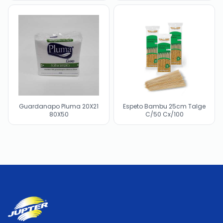
Guardanapo Pluma 20X21
Espeto Bambu 25cm Talge
80X50
C/50 Cx/100