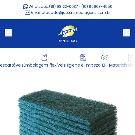
Whatsapp:
(19) 98122-0537
|
(19) 99963-4950
Email:
atacado@jupterembalagens.com.br
escartáveis
Embalagens flexíveis
Higiene e limpeza
EPI
Materiais de 