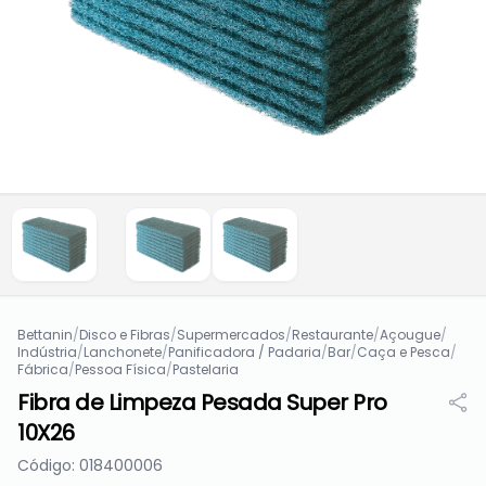
Bettanin
/
Disco e Fibras
/
Supermercados
/
Restaurante
/
Açougue
/
Indústria
/
Lanchonete
/
Panificadora / Padaria
/
Bar
/
Caça e Pesca
/
Fábrica
/
Pessoa Física
/
Pastelaria
Fibra de Limpeza Pesada Super Pro
10X26
Código: 018400006