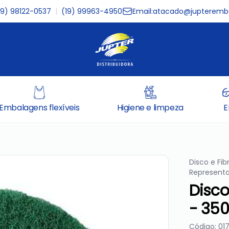
19) 98122-0537
|
(19) 99963-4950
Email:
atacado@jupteremba
Embalagens flexíveis
Higiene e limpeza
E
Disco e Fib
Representa
Disco
- 3
Código: 01