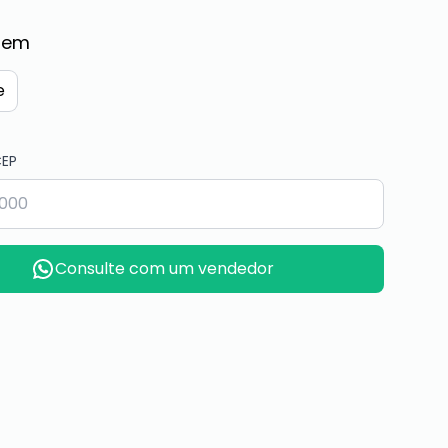
gem
e
CEP
Consulte com um vendedor