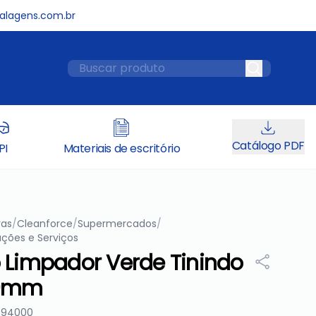
lagens.com.br
Catálogo PDF
PI
Materiais de escritório
ras
/
Cleanforce
/
Supermercados
/
ções e Serviços
 Limpador Verde Tinindo
50mm
794000